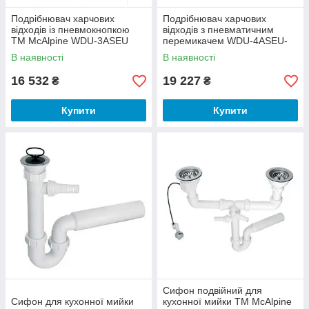
Подрібнювач харчових
Подрібнювач харчових
відходів із пневмокнопкою
відходів з пневматичним
ТМ McAlpine WDU-3ASEU
перемикачем WDU-4ASEU-
POL
В наявності
В наявності
16 532
19 227
₴
₴
Купити
Купити
Сифон подвійний для
Сифон для кухонної мийки
кухонної мийки ТМ McAlpine