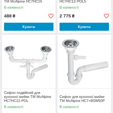
ТМ McAlpine HC7HC15
HC7HC12-POL5
В наявності
В наявності
488
2 775
₴
₴
Купити
Купити
Сифон подвійний для
кухонної мийки ТМ McAlpine
Сифон для кухонної мийки
HC7HC12-POL
ТМ McAlpine HC7+BSW50P
В наявності
В наявності