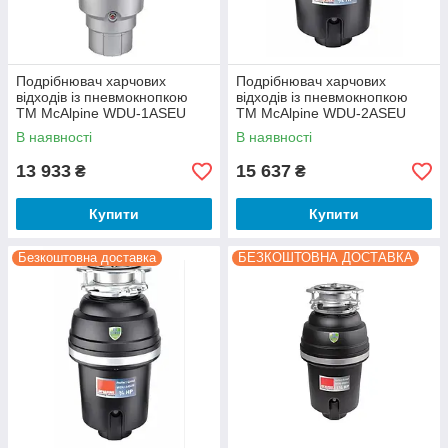
Подрібнювач харчових
Подрібнювач харчових
відходів із пневмокнопкою
відходів із пневмокнопкою
ТМ McAlpine WDU-1ASEU
ТМ McAlpine WDU-2ASEU
В наявності
В наявності
13 933
15 637
₴
₴
Купити
Купити
Безкоштовна доставка
БЕЗКОШТОВНА ДОСТАВКА