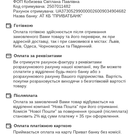
ФОП Кобизева Світлана Павлівна

Код отримувача: 2507011482

Рахунок отримувача: UA373052990000026009034904682

Назва банку: АТ КБ "ПРИВАТБАНК"
Готівкою
Оплата готівкою здійснюється після отримання 
замовленого Вами товару та його перевірки, як при 
адресній доставці, так і при самовивозі в містах: Львів, 
Київ, Одеса, Чорноморськ та Південний.
Оплата за реквізитами
Ви отримуєте рахунок-фактуру з реквізитами 
розрахункового рахунку нашої компанії, яку Ви можете 
сплатити у відділенні будь-якого банку або з 
розрахункового рахунку Вашого підприємства. Вартість 
покупки розраховується виходячи з безготівковій вартості 
товару.
Післяплата
Оплата за замовлений Вами товар відбувається на 
відділенні компанії "Нова Пошта" при його отриманні. 
Комісія "Нової Пошти" за повернення грошей (післяплата) 
становить 2% від суми платежу + 35 грн оформлення.
Оплата платіжною карткою
Приймається оплата на карту Приват банку без комісії.