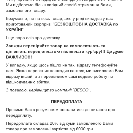
Ми підберемо більш вигідний спосіб отримання Вами,
замовленого товару.
Безумовно, не на весь товар, але у ряді випадків у нас
приготований сюрприз: "
БЕЗКОШТОВНА ДОСТАВКА по
УКРАЇНІ
".
І ще пара слів про доставку...
Завжди перевіряйте товар на комплектність та
цілісність перед оплатою післяплати кур'єру!!! Це дуже
ВАЖЛИВО!!!
У випадку, якщо щось пішло не так, відразу телефонуйте
нам. Якщо перевізник пошкодив вантаж, ми висилаємо Вам
відразу інший, а з перевізником самі ведемо роботу по
відшкодуванню збитку.
З повагою, керівництво компанії "BESCO".
ПЕРЕДОПЛАТА
Просимо Вас з розумінням поставитися до питання про
передоплату.
Передоплата складає 20% від суми замовленого Вами
товару при замовленні вартістю від 6000 грн.