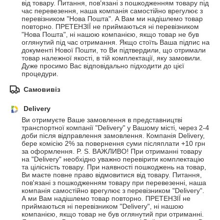
від товару. Питання, пов'язані з пошкодженням товару під 
час перевезення, наша компанія самостійно врегулює з 
перевізником "Нова Пошта". А Вам ми надішлемо товар 
повторно. ПРЕТЕНЗІЇ не приймаються ні перевізником 
"Нова Пошта", ні нашою компанією, якщо товар не був 
оглянутий під час отримання. Якщо стоїть Ваша підпис на 
документі Нової Пошти, то Ви підтвердили, що отримали 
товар належної якості, в тій комплектації, яку замовили. 
Дуже просимо Вас відповідально підходити до цієї 
процедури.
Самовивіз
Delivery
Ви отримуєте Ваше замовлення в представництві 
транспортної компанії "Delivery" у Вашому місті, через 2-4 
доби після відправлення замовлення. Компанія Delivery, 
бере комісію 2% за повернення суми післяплати +10 грн 
за оформлення. P. S. ВАЖЛИВО! При отриманні товару 
на "Delivery" необхідно уважно перевірити комплектацію 
та цілісність товару. При наявності пошкоджень на товар, 
Ви маєте повне право відмовитися від товару. Питання, 
пов'язані з пошкодженням товару при перевезенні, наша 
компанія самостійно врегулює з перевізником "Delivery". 
А ми Вам надішлемо товар повторно. ПРЕТЕНЗІЇ не 
приймаються ні перевізником "Delivery", ні нашою 
компанією, якщо товар не був оглянутий при отриманні. 