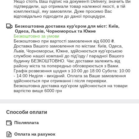
Якщо стоїть Ваш підпис на документі Delivery, значить Ви 
підтвердили, що отримали товар належної якості, в тій 
комплектації, яку замовляли. Дуже просимо Вас 
відповідально підходити до даної процедури.
Безкоштовна доставка кур'єром для міст: Київ,
Одеса, Львів, Чорноморськ та Южне
Безкоштовно за умови
Безкоштовно при вартості замовлення від 6000 ₴.
Доставка Вашого замовлення по містам: Київ, Одеса, 
Львів, Чорноморськ, Южне, здійснюється кур'єрською 
службою нашої компанії до під'їзду / парадної Вашого 
будинку БЕЗКОШТОВНО. Час доставки залежить від 
району міста та попередньо обговорюється з Вами. 
Графік розвезення щодня з 10:00 до 18:00 Субота: 10:00 
- 14:00 Неділя - вихідний. Оплата за Ваше замовлення 
здійснюється при отриманні і після перевірки. 
Безкоштовна доставка кур'єром здійснюється на товари 
вартістю вище 6000 грн
Способи оплати
Післяплата
Оплата на рахунок