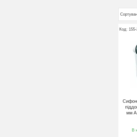
155-
Сифон 
піддо
мм А
В 