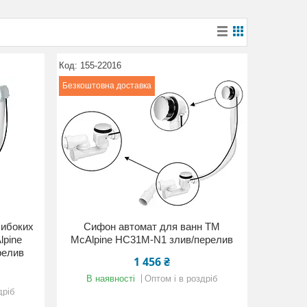
155-22016
Безкоштовна доставка
либоких
Сифон автомат для ванн ТМ
lpine
McAlpine HC31М-N1 злив/перелив
релив
1 456 ₴
В наявності
Оптом і в роздріб
дріб