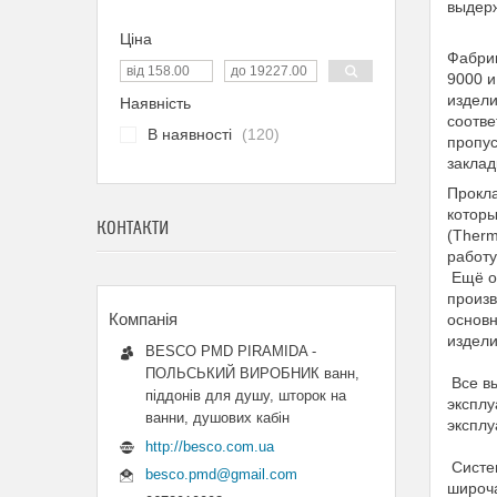
выдерж
Ціна
Фабрик
9000 и
издели
Наявність
соотве
В наявності
120
пропус
заклад
Прокла
которы
КОНТАКТИ
(Therm
работу
Ещё о
произв
основн
издели
BESCO PMD PIRAMIDA -
ПОЛЬСЬКИЙ ВИРОБНИК ванн,
Все вы
піддонів для душу, шторок на
эксплу
ванни, душових кабін
эксплу
http://besco.com.ua
Систем
besco.pmd@gmail.com
широча