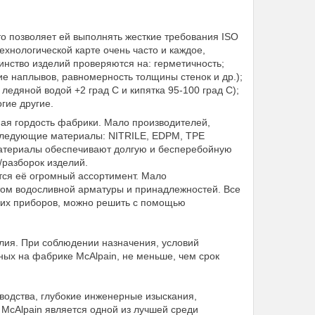
о позволяет ей выполнять жесткие требования ISO
ехнологической карте очень часто и каждое,
нство изделий проверяются на: герметичность;
ие наплывов, равномерность толщины стенок и др.);
едяной водой +2 град С и кипятка 95-100 град С);
гие другие.
ная гордость фабрики. Мало производителей,
 следующие материалы: NITRILE, EDPM, TPE
 материалы обеспечивают долгую и бесперебойную
/разборок изделий.
ся её огромный ассортимент. Мало
том водосливной арматуры и принадлежностей. Все
ких приборов, можно решить с помощью
лия. При соблюдении назначения, условий
ных на фабрике McAlpain, не меньше, чем срок
зводства, глубокие инженерные изыскания,
McAlpain является одной из лучшей среди