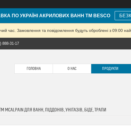
КА ПО УКРАЇНІ АКРИЛОВИХ ВАНН ТМ BESCO
БЕЗ
очий час. Замовлення та повідомлення будуть оброблені з 09:00 най
) 888-31-17
ГОЛОВНА
О НАС
ПРОДУКТИ
М MCALPAIN ДЛЯ ВАНН, ПІДДОНІВ, УНІТАЗІВ, БІДЕ, ТРАПИ