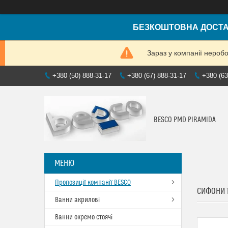
БЕЗКОШТОВНА ДОСТАВ
Зараз у компанії нероб
+380 (50) 888-31-17
+380 (67) 888-31-17
+380 (63
BESCO PMD PIRAMIDA
Пропозиції компанії BESCO
СИФОНИ Т
Ванни акрилові
Ванни окремо стоячі