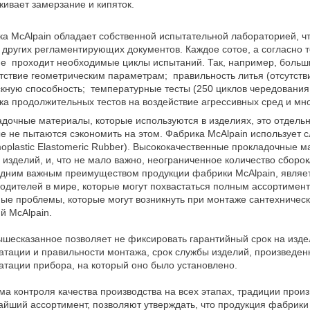
ивает замерзание и кипяток.
а McAlpain обладает собственной испытательной лабораторией, чт
 других регламентирующих документов. Каждое сотое, а согласно т
е проходит необходимые циклы испытаний. Так, например, больши
тствие геометрическим параметрам; правильность литья (отсутств
кную способность; температурные тесты (250 циклов чередования л
ка продолжительных тестов на воздействие агрессивных сред и мно
дочные материалы, которые используются в изделиях, это отдель
е не пытаются сэкономить на этом. Фабрика McAlpain использует
oplastic Elastomeric Rubber). Высококачественные прокладочные
 изделий, и, что не мало важно, неограниченное количество сборок
дним важным преимуществом продукции фабрики McAlpain, являет
одителей в мире, которые могут похвастаться полным ассортимен
ые проблемы, которые могут возникнуть при монтаже сантехничес
й McAlpain.
шесказанное позволяет не фиксировать гарантийный срок на изде
атации и правильности монтажа, срок службы изделий, произведен
атации прибора, на который оно было установлено.
а контроля качества производства на всех этапах, традиции прои
йший ассортимент, позволяют утверждать, что продукция фабрики 