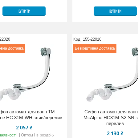
КУПИТИ
КУПИТИ
22020
155-22010
вна доставка
Безкоштовна доставка
фон автомат для ванн ТМ
Сифон автомат для ван
ine HC 31M-WH злив/перелив
McAlpine HС31М-S2-SN з
перелив
2 057 ₴
2 130 ₴
наявності
Оптом і в роздріб