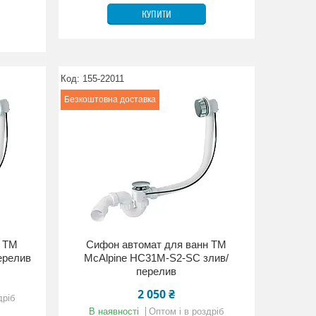
КУПИТИ
155-22011
Безкоштовна доставка
н ТМ
Сифон автомат для ванн ТМ
ерелив
McAlpine HC31М-S2-SC злив/
перелив
2 050 ₴
дріб
В наявності
Оптом і в роздріб