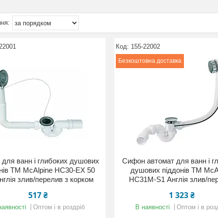
22001
155-22002
Безкоштовна доставка
для ванн і глибоких душових
Сифон автомат для ванн і г
нів ТМ McAlpine HC30-EX 50
душових піддонів ТМ McA
нглія злив/перелив з корком
HC31М-S1 Англія злив/пе
517 ₴
1 323 ₴
наявності
Оптом і в роздріб
В наявності
Оптом і в роз