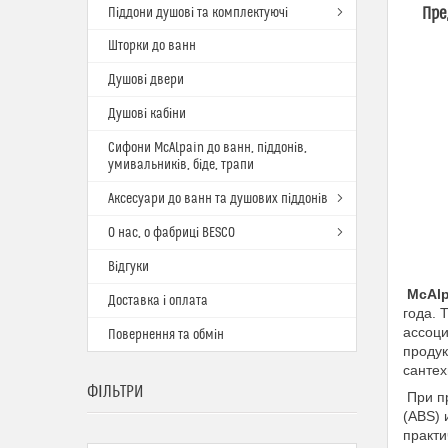
Пре
Піддони душові та комплектуючі
Шторки до ванн
Душові двери
Душові кабіни
Сифони McAlpain до ванн, піддонів,
умивальників, біде, трапи
Аксесуари до ванн та душових піддонів
О нас, о фабриці BESCO
Відгуки
McAlp
Доставка і оплата
года. 
ассоци
Повернення та обмін
продук
сантех
ФІЛЬТРИ
При пр
(АВS) 
практи