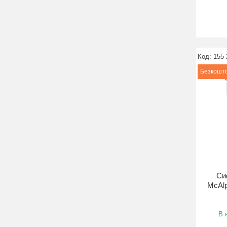
155-
Безкошто
Си
McAl
В 