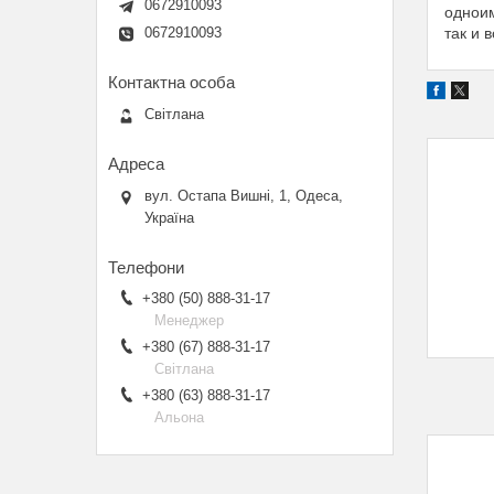
0672910093
одноим
так и 
0672910093
Світлана
вул. Остапа Вишні, 1, Одеса,
Україна
+380 (50) 888-31-17
Менеджер
+380 (67) 888-31-17
Світлана
+380 (63) 888-31-17
Альона