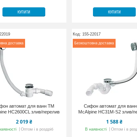
КУПИТИ
КУПИТИ
22019
155-22017
вна доставка
Безкоштовна доставка
фон автомат для ванн ТМ
Сифон автомат для ван
pine HC2600CL злив/перелив
McAlpine HC31М-S2 злив/п
2 019 ₴
1 588 ₴
наявності
Оптом і в роздріб
В наявності
Оптом і в роз