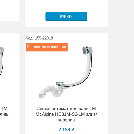
КУПИТИ
155-22018
Безкоштовна доставка
н ТМ
Сифон автомат для ванн ТМ
лив/
McAlpine HC31М-S2-1М злив/
перелив
2 153 ₴