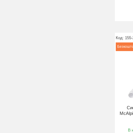
155-
Безкошто
Си
McAlp
В 