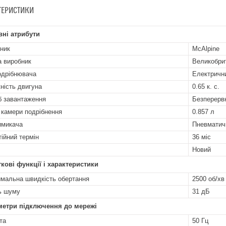
ТЕРИСТИКИ
ні атрибути
ник
McAlpine
а виробник
Великобри
одрібнювача
Електричн
ність двигуна
0.65 к. с.
б завантаження
Безперерв
 камери подрібнення
0.857 л
имикача
Пневматич
тійний термін
36 міс
Новий
кові функції і характеристики
мальна швидкість обертання
2500 об/хв
ь шуму
31 дБ
метри підключення до мережі
та
50 Гц