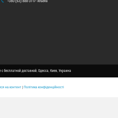
+380 (63) 888-31-17
Альона
 с бесплатной доставкой, Одесса, Киев, Украина
ся на контент
|
Політика конфіденційності