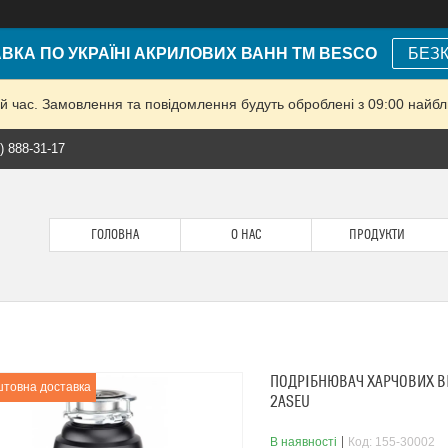
КА ПО УКРАЇНІ АКРИЛОВИХ ВАНН ТМ BESCO
БЕЗ
й час. Замовлення та повідомлення будуть оброблені з 09:00 найбли
) 888-31-17
ГОЛОВНА
О НАС
ПРОДУКТИ
ПОДРІБНЮВАЧ ХАРЧОВИХ В
товна доставка
2ASEU
В наявності
Код:
155-30002