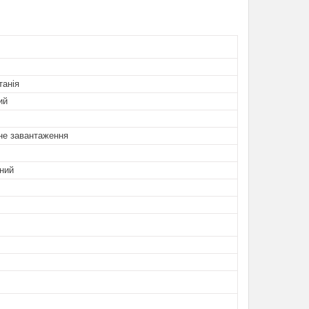
танія
ий
не завантаження
ний