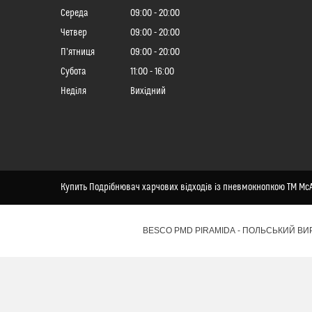
Середа
09:00
20:00
Четвер
09:00
20:00
Пʼятниця
09:00
20:00
Субота
11:00
16:00
Неділя
Вихідний
Купить Подрібнювач харчових відходів із пневмокнопкою ТМ McA