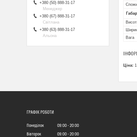
+380 (50) 888-31-17
Спожи
Менеджер
Габар
+380 (67) 888-31-17
Висот
Світлана
+380 (63) 888-31-17
Шири
Альона
Вага
ІНФОР
Ціна:
1
ГРАФІК РОБОТИ
Понеділок
09:00
20:00
Вівторок
09:00
20:00