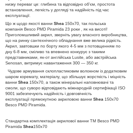
низку переваг це: глибина та відповідно об'єм, простота
встановлення, легкість у догляді та надійність під час
експлуатації.
Що ж щодо якості ванни
Shea
150х70, так польська
компанія Besco PMD Piramida 23 роки , як на висоті!
Приголомшливий акрил, зверніть увагу власного виробництва,
що на ринку сантехнічного обладнання вже велика рідкість.
Акрил, завтовшки по борту якого 4-5 мм з потовщенням по
дну 6-8 мм, сміливо та впевнено конкурує з такими
представниками, як-от англійська Lusite, або австрійська
Senosan, витримує навантаження 300 — 350 кг.
Чудове армування склопластиковим волокном із додатковим
шаром коремату, матеріалу, що збільшує жорсткість і міцність
ванни
Shea
150х70, а також мінеральні наповнювачі та
смоли, що суворо відповідають міжнародній сертифікації ISO
9001 забезпечують надійність і довговічність
експлуатації прямокутною акриловою ванни
Shea
150х70
Besco PMD Piramida.
Стандартна комплектація акрилової ванни ТМ Besco PMD
Piramida
Shea
150х70