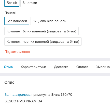
Без ніг
З ногами
Панелі
Без панелей
Лицьова біла панель
Комплект білих панелей (лицьова та бічна)
Комплект чорних панелей (лицьова та бічна)
Під замовлення
Опис
Характеристики
Доставка
Оплата
Умови п
Опис
Ванна акрилова
прямокутна
Shea
150х70
BESCO PMD PIRAMIDA