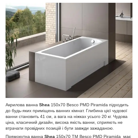
Акрилова ванна
Shea
150х70 Besco PMD Piramida підходить
до будь-яких приміщень ванних кімнат. Глибина цієї чудової
ванни становить 41 см, а вага на ніжках усього 20 кг. Чудова
ціна, класичний дизайн, висока якість ванни, сприяють не
втрачати провідних позицій і бути завжди зажаданою.
Прямокутна ванна
Shea
150х70 ТМ Besco PMD Piramida має