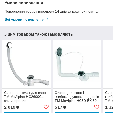
Умови повернення
Повернення товару впродовж 14 днів за рахунок покупця
Всі умови повернення
З цим товаром також замовляють
Сифон автомат для ванн
Сифон для ванн і
Сифо
ТМ McAlpine HC2600CL
глибоких душових піддонів
глиб
злив/перелив
ТМ McAlpine HC30-EX 50
ТМ 
мм Англія злив/перелив з
Англ
2 019
517
1 3
₴
₴
корком