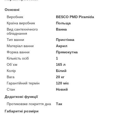
Основні
Виробник
BESCO PMD Piramida
Країна виробник
Польща
Вид сантехнічного
Ванна
обладнання
Тип ванни
Пристінна
Матеріал ванни
Акрил
Форма ванни
Прямокутна
Кількість осіб
1
Об`єм
165 л
Колір
Білий
Вага
20 кг
Гарантійний термін
120 міс
Стан
Новий
Додаткові функції
Протиковзке покриття дна
Так
Габаритні розміри