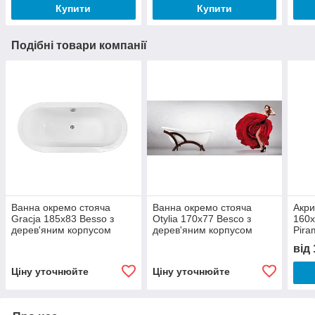
Купити
Купити
Подібні товари компанії
Ванна окремо стояча
Ванна окремо стояча
Акри
Gracja 185x83 Besso з
Otylia 170x77 Besco з
160
дерев'яним корпусом
дерев'яним корпусом
Pira
від
Ціну уточнюйте
Ціну уточнюйте