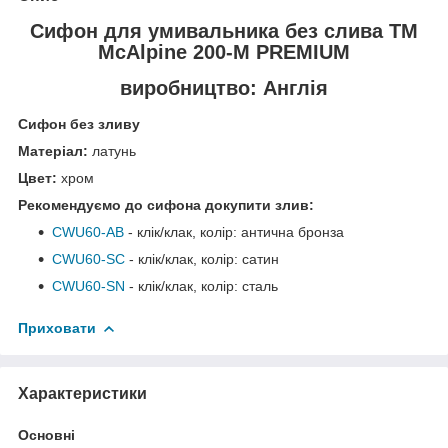
Сифон для умивальника
без слива ТМ
McAlpine 200-M PREMIUM
виробництво: Англія
Сифон без зливу
Матеріал:
латунь
Цвет:
хром
Рекомендуємо до сифона докупити злив:
CWU60-АB
- клік/клак, колір: антична бронза
CWU60-SC
- клік/клак, колір: сатин
CWU60-SN
- клік/клак, колір: сталь
Приховати
Характеристики
Основні