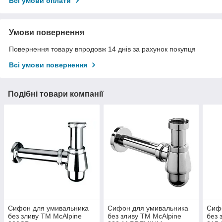
Всі умови оплати
Умови повернення
Повернення товару впродовж 14 днів за рахунок покупця
Всі умови повернення
Подібні товари компанії
Сифон для умивальника
Сифон для умивальника
Сиф
без зливу ТМ McAlpine
без зливу ТМ McAlpine
без 