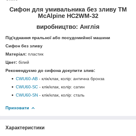
Сифон для умивальника без зливу ТМ
McAlpine HC2WM-32
виробництво: Англія
Під'єднання пральної або посудомийної машини
Сифон без зливу
Матеріал:
пластик
Цвет:
білий
Рекомендуємо до сифона докупити злив:
CWU60-АB
- клік/клак, колір: антична бронза
CWU60-SC
- клік/клак, колір: сатин
CWU60-SN
- клік/клак, колір: сталь
Приховати
Характеристики