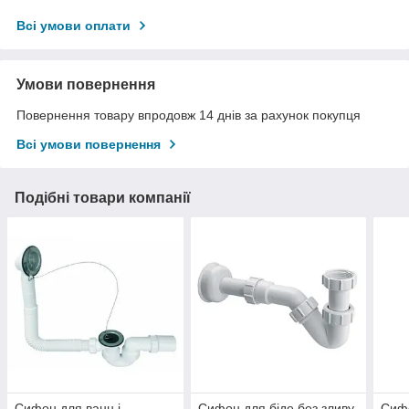
Всі умови оплати
Умови повернення
Повернення товару впродовж 14 днів за рахунок покупця
Всі умови повернення
Подібні товари компанії
Сифон для ванн і
Сифон для біде без зливу
Сиф