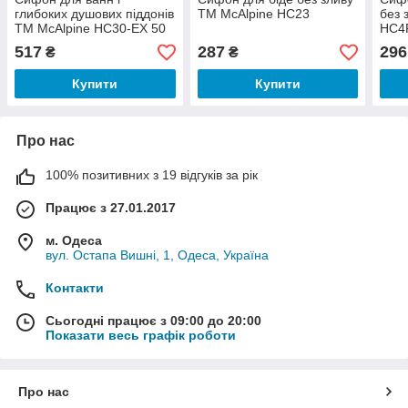
глибоких душових піддонів
ТМ McAlpine HC23
без 
ТМ McAlpine HC30-EX 50
HC4
мм Англія злив/перелив з
517
287
296
₴
₴
корком
Купити
Купити
Про нас
100% позитивних з 19 відгуків за рік
Працює з 27.01.2017
м. Одеса
вул. Остапа Вишні, 1, Одеса, Україна
Контакти
Сьогодні працює з 09:00 до 20:00
Показати весь графік роботи
Про нас