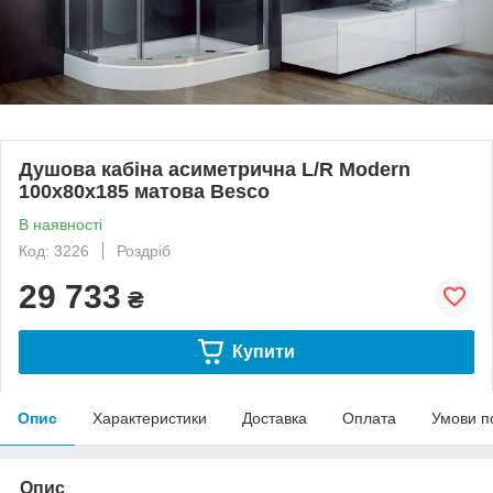
Душова кабіна асиметрична L/R Modern
100x80x185 матова Besco
В наявності
Код: 3226
Роздріб
29 733
₴
Купити
Опис
Характеристики
Доставка
Оплата
Умови п
Опис