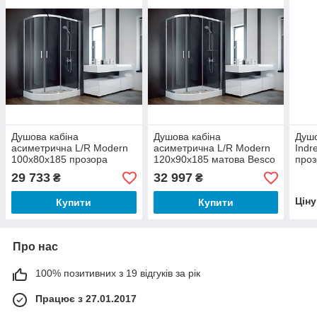
Душова кабіна
Душова кабіна
Душо
асиметрична L/R Modern
асиметрична L/R Modern
Indr
100x80x185 прозора
120x90x185 матова Besco
проз
Besco
29 733
32 997
₴
₴
Цін
Купити
Купити
Про нас
100% позитивних з 19 відгуків за рік
Працює з 27.01.2017