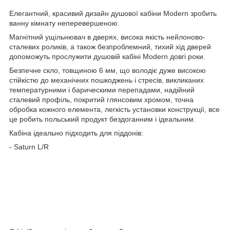
Елегантний, красивий дизайн душової кабіни Modern зробить
ванну кімнату неперевершеною.
Магнітний ущільнювач в дверях, висока якість нейлоново-
сталевих роликів, а також безпроблемний, тихий хід дверей
допоможуть прослужити душовій кабіні Modern довгі роки.
Безпечне скло, товщиною 6 мм, що володіє дуже високою
стійкістю до механічних пошкоджень і стресів, викликаних
температурними і барическими перепадами, надійний
сталевий профіль, покритий глянсовим хромом, точна
обробка кожного елемента, легкість установки конструкції, все
це робить польський продукт бездоганним і ідеальним.
Кабіна ідеально підходить для піддонів:
- Saturn L/R