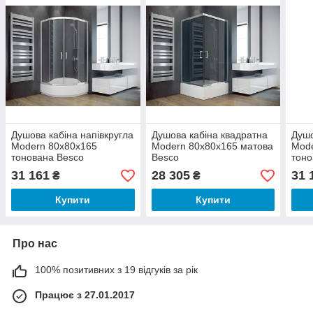
Душова кабіна напівкругла
Душова кабіна квадратна
Душо
Modern 80x80x165
Modern 80x80x165 матова
Mode
тонована Besco
Besco
тоно
31 161
28 305
31 
₴
₴
Купити
Купити
Про нас
100% позитивних з 19 відгуків за рік
Працює з 27.01.2017