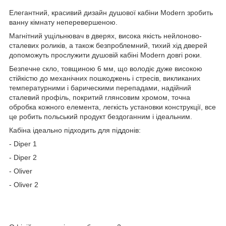
Елегантний, красивий дизайн душової кабіни Modern зробить
ванну кімнату неперевершеною.
Магнітний ущільнювач в дверях, висока якість нейлоново-
сталевих роликів, а також безпроблемний, тихий хід дверей
допоможуть прослужити душовій кабіні Modern довгі роки.
Безпечне скло, товщиною 6 мм, що володіє дуже високою
стійкістю до механічних пошкоджень і стресів, викликаних
температурними і барическими перепадами, надійний
сталевий профіль, покритий глянсовим хромом, точна
обробка кожного елемента, легкість установки конструкції, все
це робить польський продукт бездоганним і ідеальним.
Кабіна ідеально підходить для піддонів:
- Diper 1
- Diper 2
- Oliver
- Oliver 2