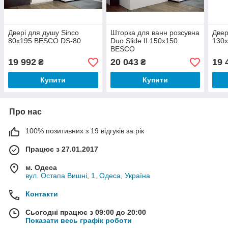
Двері для душу Sinco
Шторка для ванн розсувна
Двер
80x195 BESCO DS-80
Duo Slide II 150x150
130
BESCO
19 992
20 043
19 
₴
₴
Купити
Купити
Про нас
100% позитивних з 19 відгуків за рік
Працює з 27.01.2017
м. Одеса
вул. Остапа Вишні, 1, Одеса, Україна
Контакти
Сьогодні працює з 09:00 до 20:00
Показати весь графік роботи