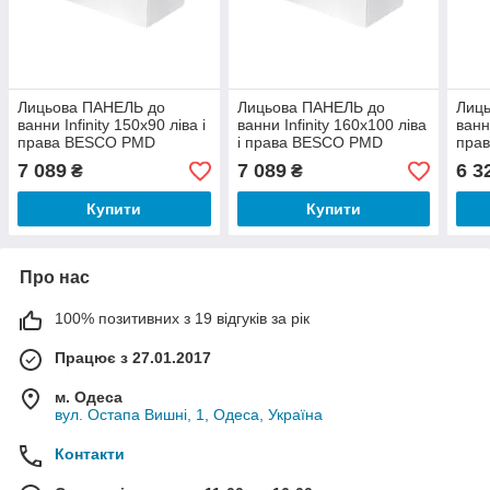
Лицьова ПАНЕЛЬ до
Лицьова ПАНЕЛЬ до
Лиц
ванни Infinity 150х90 ліва і
ванни Infinity 160х100 ліва
ванн
права BESCO PMD
і права BESCO PMD
пра
PIRAMIDA
PIRAMIDA
PIR
7 089
7 089
6 3
₴
₴
Купити
Купити
Про нас
100% позитивних з 19 відгуків за рік
Працює з 27.01.2017
м. Одеса
вул. Остапа Вишні, 1, Одеса, Україна
Контакти