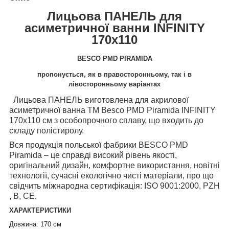
Лицьова ПАНЕЛЬ для
асиметричної ванни INFINITY
170х110
BESCO PMD PIRAMIDA
пропонується, як в правосторонньому, так і в
лівосторонньому варіантах
Лицьова ПАНЕЛЬ виготовлена для акрилової
асиметричної ванна ТМ Besco PMD Piramida INFINITY
170х110 см з особопрочного сплаву, що входить до
складу полістиролу.
Вся п
родукція польської фабрики
BESCO
PMD
Piramida
– це справді високий рівень якості,
оригінальний дизайн, комфортне використання, новітні
технології, сучасні екологічно чисті матеріали, про що
свідчить міжнародна сертифікація: ISO 9001:2000, PZH
, B, CE.
ХАРАКТЕРИСТИКИ
Довжина: 170 см