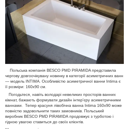
Польська компанія BESCO PMD PIRAMIDA представила
чергову довгоочікувану новинку в категорії асиметричних ванн
— модель INTIMA. Особливістю асиметричної ванни Intima є
її розміри: 160х90 см.
Погодьтеся, навіть володарі невеликих просторів ванних
кімнат, бажають формувати дизайн інтер'єру асиметричними
ваннами. Тепер красуня лівобічна ванна Intima 160х90 може
повністю задовольнити таких замовників. Польський
виробник BESCO PMD PIRAMIDA продовжує з турботою і
гідною увагою ставиться до своїх клієнтів.