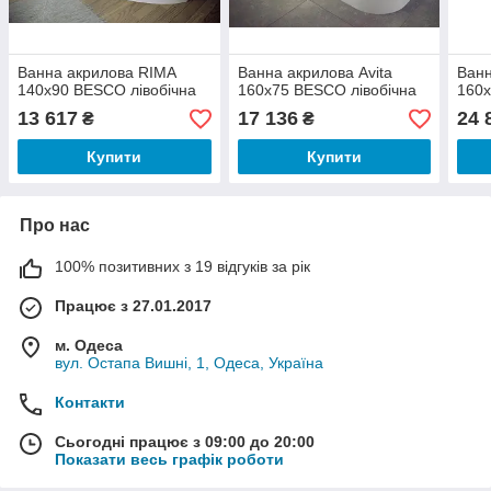
Ванна акрилова RIMA
Ванна акрилова Avita
Ванн
140х90 BESCO лівобічна
160х75 BESCO лівобічна
160х
13 617
17 136
24 
₴
₴
Купити
Купити
Про нас
100% позитивних з 19 відгуків за рік
Працює з 27.01.2017
м. Одеса
вул. Остапа Вишні, 1, Одеса, Україна
Контакти
Сьогодні працює з 09:00 до 20:00
Показати весь графік роботи