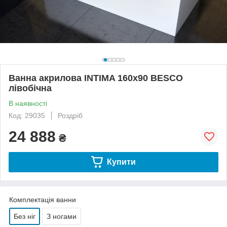
Ванна акрилова INTIMA 160х90 BESCO
лівобічна
В наявності
Код: 29035
Роздріб
24 888
₴
Купити
Комплектація ванни
Без ніг
З ногами