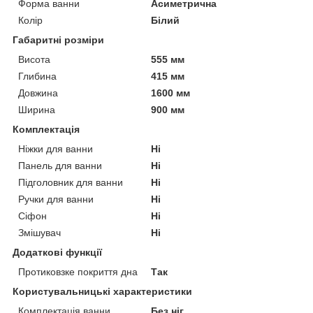
Форма ванни
Асиметрична
Колір
Білий
Габаритні розміри
Висота
555 мм
Глибина
415 мм
Довжина
1600 мм
Ширина
900 мм
Комплектація
Ніжки для ванни
Ні
Панель для ванни
Ні
Підголовник для ванни
Ні
Ручки для ванни
Ні
Сіфон
Ні
Змішувач
Ні
Додаткові функції
Протиковзке покриття дна
Так
Користувальницькі характеристики
Комплектація ванни
Без ніг