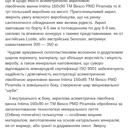
Що ж щодо якості асиметричною акриловою
лівобічною ванни Intima 160х90 ТМ Besco PMD Piramida то й
тут польський виробник на висоті. Приголомшливий акрил,
зверніть увагу власного виробництва, що на ринку
сантехнічного обладнання вже велика рідкість. Акрил
завтовшки по борту 4-5 мм зі потовщенням по дну 6-8 мм,
сміливо та впевнено конкурує з такими представниками, як-от
англійська Lusite, або австрійська Senosan, витримує
навантаження 300 — 350 кг.
Чудове армування склопластиковим волокном із додатковим
шаром коремату, матеріалу, що збільшує жорсткість і міцність
виробу, а також мінеральні наповнювачі, що суворо
відповідають міжнародній сертифікації ISO 9001 забезпечують
надійність і довговічність експлуатації асиметричною
лівобічною акриловою ванни Intima 150х85 ТМ Besco PMD
Piramida із зовнішнього боку, створюючи шар зміцнювальної
"шуби".
З внутрішнього ж боку, акрилова асиметрична лівобічна
ванна Intima 160х90 от ТМ Besco PMD Piramida оброблена за
запатентованою технологією мінерального лиття
(Odlewy mineralne) гелькоутом ― особливо міцним
матеріалом, виготовленим на основі натуральних мінералів,
як-от мармур, або граніт із додаванням смол. Зверху